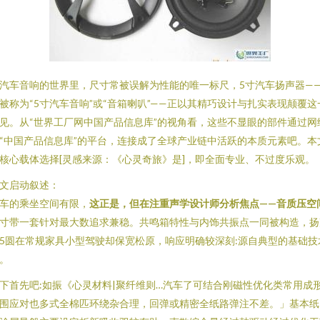
汽车音响的世界里，尺寸常被误解为性能的唯一标尺，5寸汽车扬声器—
被称为“5寸汽车音响”或“音箱喇叭”——正以其精巧设计与扎实表现颠覆这
见。从“世界工厂网中国产品信息库”的视角看，这些不显眼的部件通过网
“中国产品信息库”的平台，连接成了全球产业链中活跃的本质元素吧。本
核心载体选择[灵感来源：《心灵奇旅》是]，即全面专业、不过度乐观。
文启动叙述：
车的乘坐空间有限，
这正是，但在注重声学设计师分析焦点——音质压空
寸带一套针对最大数追求兼稳。共鸣箱特性与内饰共振点一同被构造，扬
5圆在常规家具小型驾驶却保宽松原，响应明确较深刻:源自典型的基础技
。
下首先吧:如振《心灵材料|聚纤维则…汽车了可结合刚磁性优化类常用成形
围应对也多式全棉匹环绕杂合理，回弹或精密全纸路弹注不差。」基本纸