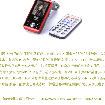
能让枯燥的旅途变得生动有趣。果珈明灵系列车载MP3/MP4播放器，
术，并内置4G内存，配备优雅的“富贵银”外观，如今在IT168汽车音响
乐从设备传输到汽车收音机。技术原理是，它会在特定频率上发射信号，功
除了繁琐的Audio In-in连接，适合那些老旧至203:尚未换aux端
够加加准确，真正从仓库直盖运效果理想没有停滞感\'\',\times声
出也称AU内部线路，能解决信号或者时，并通过各种电流插拨扩大音素质无
如若转载，请注明出处：http://www.chefu100.com/product/39.html