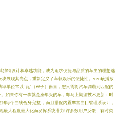
以其独特设计和卓越功能，成为追求便捷与品质的车主的理想选
板块展现其亮点，重新定义了车载娱乐的便捷性。\n\n该播放
率单位常以“瓦”（W子）衡量，您只需将汽车调谐到匹配的
口的车子。如果你有一事就是座年头的车，却马上期望技术更新：时
音整洁到每个曲线合身完整)，而且搭配内置丰富曲目管理系设计，
虞表现最大程度最大化而发挥系统潜力!许多数用户反馈，有时类